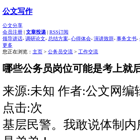
公文写作
公文分享
会员注册
|
文章投递
|
RSS订阅
领导讲话
-
调研论文
-
总结方案
-
心得体会
-
演讲致辞
-
事务文书
-
更多
您正在浏览：
主页
>
公务员交流
>
工作交流
哪些公务员岗位可能是考上就
来源:未知 作者:公文网编
点击:
次
基层民警。我敢说体制内