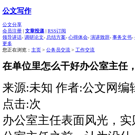
公文写作
公文分享
会员注册
|
文章投递
|
RSS订阅
领导讲话
-
调研论文
-
总结方案
-
心得体会
-
演讲致辞
-
事务文书
-
更多
您正在浏览：
主页
>
公务员交流
>
工作交流
在单位里怎么干好办公室主任
来源:未知 作者:公文网编
点击:
次
办公室主任表面风光，实