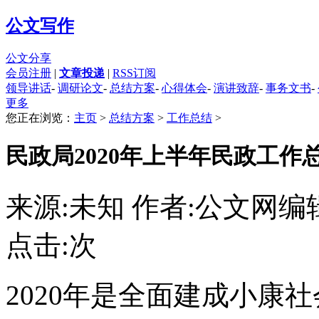
公文写作
公文分享
会员注册
|
文章投递
|
RSS订阅
领导讲话
-
调研论文
-
总结方案
-
心得体会
-
演讲致辞
-
事务文书
-
更多
您正在浏览：
主页
>
总结方案
>
工作总结
>
民政局2020年上半年民政工
来源:未知 作者:公文网编
点击:
次
2020年是全面建成小康