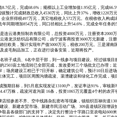
元，完成68.6%；规模以上工业增加值1.95亿元，完成66.5
我镇预计完成财政总收入4530万元，同比上升37%，增收1220万
，企业所得税497万元，其它地税收入572万元。在税收收入构成
去年同期增加854万元，同口径相比上升54.6%，完成全年任务的5
连云港奥恒制衣有限公司，总投资4000万元，注册资本2000万
连云港龙沃纺织品有限公司，由宁波客商投资3600万元新建，注册
销往欧美，预计实现年产值5000万元，税收200万元。三是灌
售以及皮毛制品加工，正在进行设备安装，近期将投产。
4名班子成员、6名中层干部，到一线参与项目建设。经过镇项目
6户的2503亩土地流转已全部完成，发改委对三个场批文已办理
场房建设工程已于7日开标，确定建筑公司，预计10日后进场。江
关站主体完工，项目区周围沟塘疏浚、渠漕建设和绿化工作完成，项
目标，到5月底实现发证13100户，发证率达91%，审核新增低
.47万株，疏浚河道沟渠 16条，投资1065万元覆盖4个村的农
店招参差不齐、空中线路杂乱密布等现象，镇组织百禄街道13
建设、新建农贸市场、新建市民活动广场、309县道镇区段增
取县各级部门的支持下，决定先行整治十字路口至农电站600