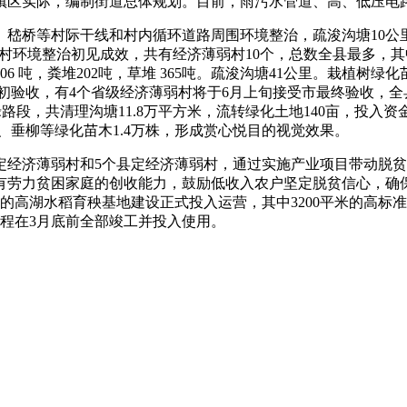
镇区实际，编制街道总体规划。目前，雨污水管道、高、低压电
桥等村际干线和村内循环道路周围环境整治，疏浚沟塘10公里，
薄弱村环境整治初见成效，共有经济薄弱村10个，总数全县最多，
506 吨，粪堆202吨，草堆 365吨。疏浚沟塘41公里。栽植树绿化
关初验收，有4个省级经济薄弱村将于6月上旬接受市最终验收，
禄路段，共清理沟塘11.8万平方米，流转绿化土地140亩，投入资
树、垂柳等绿化苗木1.4万株，形成赏心悦目的视觉效果。
市定经济薄弱村和5个县定经济薄弱村，通过实施产业项目带动脱
有劳力贫困家庭的创收能力，鼓励低收入农户坚定脱贫信心，确
亩的高湖水稻育秧基地建设正式投入运营，其中3200平米的高标准
程在3月底前全部竣工并投入使用。