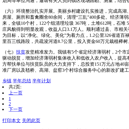
划局等单位沟通，邀请有关人员到镇区现场踏勘、测量，结合
（六）环境整治扎实开展。美丽乡村建设扎实推进，完成高湖、嵇
房屋、厕所和畜禽圈舍80余间，清理“三乱”400多处。经济
来，全镇10个村，122个组清理垃圾 367吨，土堆612吨，石堆 
庄风貌得到明显改观，收益人口3.1万人。顺利通过县、市相
为目标，以“净化、绿化、美化”为着力点，1.2公里326省道百
里百三线路段，共疏浚河道8.7公里，投入资金60万元栽植榉
（七）
扶贫
攻坚精准发力。我镇有5个省定经济薄弱村，2个
驱动脱贫，增加经济薄弱村集体收入和低收入农户收入，提高
方帮扶单位与扶贫队员的大力支持下，总投资151万元占地40
准厂房以及嵇桥、高湖、盆窑3个村综合服务中心的新改扩建工
乡镇
半年总结
半年计划
共2页:
上一页
1
2
下一页
打印本文
关闭此页