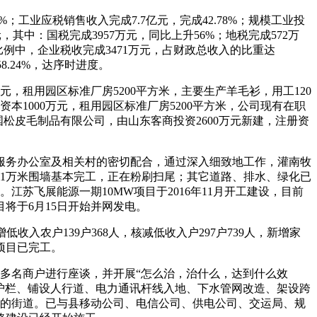
%；工业应税销售收入完成7.7亿元，完成42.78%；规模工业投
元，其中：国税完成3957万元，同比上升56%；地税完成572万
比例中，企业税收完成3471万元，占财政总收入的比重达
8.24%，达序时进度。
元，租用园区标准厂房5200平方米，主要生产羊毛衫，用工120
资本1000万元，租用园区标准厂房5200平方米，公司现有在职
南国松皮毛制品有限公司，由山东客商投资2600万元新建，注册资
服务办公室及相关村的密切配合，通过深入细致地工作，灌南牧
；近1万米围墙基本完工，正在粉刷扫尾；其它道路、排水、绿化已
苏飞展能源一期10MW项目于2016年11月开工建设，目前
目将于6月15日开始并网发电。
收入农户139户368人，核减低收入户297户739人，新增家
开项目已完工。
0多名商户进行座谈，并开展“怎么治，治什么，达到什么效
设护栏、铺设人行道、电力通讯杆线入地、下水管网改造、架设跨
米的街道。已与县移动公司、电信公司、供电公司、交运局、规