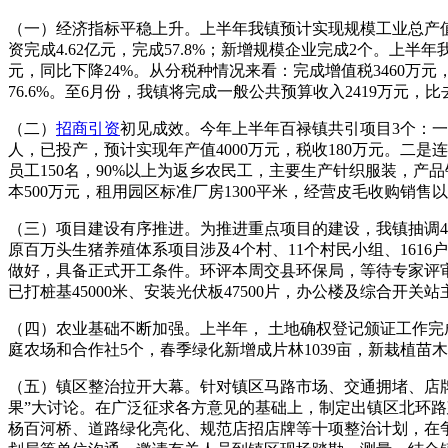
（一）经济指标平稳上升。上半年我镇预计实现规模工业总产值8.7亿
资完成4.62亿元，完成57.8%；新增规模企业完成2个。上半年
元，同比下降24%。从分税种情况来看：完成增值税3460万元
76.6%。至6月份，我镇将完成一般公共预算收入2419万元，比
（二）
招商引资
初见成效。今年上半年百禄镇共引项目3个：一是
人，已投产，预计实现年产值4000万元，税收180万元。二是
员工150名，90%以上为返乡农民工，主要生产针织服装，产品
本500万元，租用园区标准厂房1300平米，经营皮毛收购销
（三）项目建设有序推进。为推进重点项目的建设，我镇抽调
原百万头生猪养殖体系项目涉及4个村、11个村民小组、161
做好，具备正式开工条件。环评本周交县环保局，等待专家评审；
已打桩基45000米、安装光伏板47500片，办公楼及综合开
（四）农业基础不断加强。上半年， 土地确权登记颁证工作完成预期
庭农场和合作社5个，春季绿化新增成片林1039亩，新栽植苗木4
（五）镇区整治拉开大幕。针对镇区马路市场、交通拥堵、店牌
果”大讨论。在广泛征求各方意见的基础上，制定出镇区北环路
杨百河桥、道路绿化亮化、规范店招店牌等十项整治计划，在争