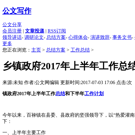
公文写作
公文分享
会员注册
|
文章投递
|
RSS订阅
领导讲话
-
调研论文
-
总结方案
-
心得体会
-
演讲致辞
-
事务文书
-
更多
您正在浏览：
主页
>
总结方案
>
工作总结
>
乡镇政府2017年上半年工作总
来源:未知 作者:公文网编辑
更新时间:2017-07-03 17:06
点击:
次
镇政府2017年上半年工作
总结
和下半年
工作计划
今年以来，百禄镇在县委、县政府的坚强领导下，以“热爱灌
下：
一、上半年主要工作