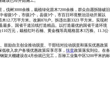
路建设已经开始施工。
伐树3000余株，栽植绿化苗木7200余株，群众自愿拆除破旧
其中省级5个，市级2个，县级3个，市百日环境整治活动开展以
苗木12.7万平方米。改厕870户。拆违出新3323 平方米。实现村
全县最多。国省干道沿线打造精品。以打造最优的国省干道环境
金110万元，栽植红叶石楠、黄金槐等高规格苗木3万株。11.3公
贫、鼓励自主创业推动脱贫、干部结对拉动脱贫和落实优惠政策
保低收入农户各项优惠政策应享尽享，
扶贫
政策落实到位。在各
钢架大棚建设在4月份就已完工，百禄工业集中区5200平米的标