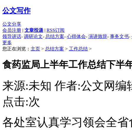
公文写作
公文分享
会员注册
|
文章投递
|
RSS订阅
领导讲话
-
调研论文
-
总结方案
-
心得体会
-
演讲致辞
-
事务文书
-
更多
您正在浏览：
主页
>
总结方案
>
工作总结
>
食药监局上半年工作总结下半
来源:未知 作者:公文网编
点击:
次
各处室认真学习领会全省