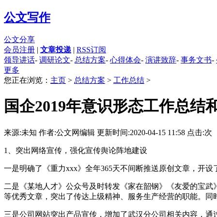
公文写作
公文分享
会员注册
|
文章投递
|
RSS订阅
领导讲话
-
调研论文
-
总结方案
-
心得体会
-
演讲致辞
-
事务文书
-
更多
您正在浏览：
主页
>
总结方案
>
工作总结
>
国企2019年意识形态工作总结和
来源:未知 作者:公文网编辑
更新时间:2020-04-15 11:58
点击:
次
1、突出网络宣传，强化宣传舆论阵地建设
一是明确了《重力xxx》全年365天不间断推送原创文章，开设
二是《某地人才》公众号及时转发《家在韶钢》《友爱的宝武
等优秀文章，突出了传达上级精神、服务生产经营的职能。同
三是公司网站突出产品宣传，增加了武汉分公司相关内容，通过