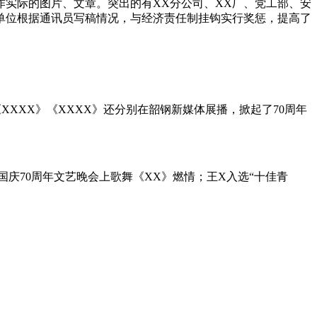
实际的图片、文章。突出的有XX分公司、XX厂、党工部、安
单位根据通讯员写稿情况，与经济责任制挂钩实行奖惩，提高了
XXXX》《XXXX》还分别在韶钢新媒体展播，掀起了70周年
国庆70周年文艺晚会上歌舞《XX》燃情；王X入选“十佳青