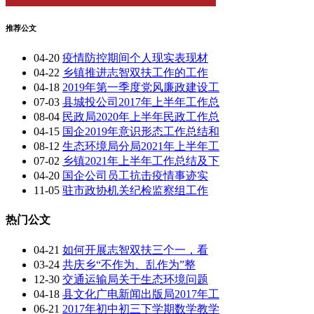
推荐公文
04-20
疫情防控期间个人现实表现材
04-22
乡镇推进志智双扶工作的工作
04-18
2019年第一季度党风廉政建设工
07-03
县城投公司2017年上半年工作总
08-04
民政局2020年上半年民政工作总
04-15
国企2019年意识形态工作总结和
08-12
生态环境局分局2021年上半年工
07-02
乡镇2021年上半年工作总结及下
04-20
国企公司员工抗击疫情事迹实
11-05
驻市政协机关纪检监察组工作
热门公文
04-21
如何开展志智双扶三个一，看
03-24
共庆乡“不作为、乱作为”整
12-30
交通运输局关于生态环境问题
04-18
县文化广电新闻出版局2017年工
06-21
2017年初中初三下学期数学教学