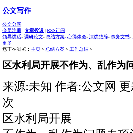
公文写作
公文分享
会员注册
|
文章投递
|
RSS订阅
领导讲话
-
调研论文
-
总结方案
-
心得体会
-
演讲致辞
-
事务文书
-
更多
您正在浏览：
主页
>
总结方案
>
工作总结
>
区水利局开展不作为、乱作为
来源:未知 作者:公文网
更新
次
区水利局开展