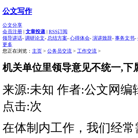
公文写作
公文分享
会员注册
|
文章投递
|
RSS订阅
领导讲话
-
调研论文
-
总结方案
-
心得体会
-
演讲致辞
-
事务文书
-
更多
您正在浏览：
主页
>
公务员交流
>
工作交流
>
机关单位里领导意见不统一,下
来源:未知 作者:公文网编
点击:
次
在体制内工作，我们经常