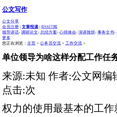
公文写作
公文分享
会员注册
|
文章投递
|
RSS订阅
领导讲话
-
调研论文
-
总结方案
-
心得体会
-
演讲致辞
-
事务文书
-
更多
您正在浏览：
主页
>
公务员交流
>
工作交流
>
单位领导为啥这样分配工作任
来源:未知 作者:公文网编
点击:
次
权力的使用最基本的工作